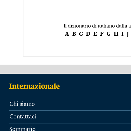
Il dizionario di italiano dalla a
A
B
C
D
E
F
G
H
I
J
Chi siamo
Contattaci
Sommario