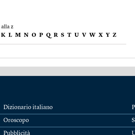
 alla z
K
L
M
N
O
P
Q
R
S
T
U
V
W
X
Y
Z
Dizionario italiano
P
Oroscopo
S
Pubblicità
U