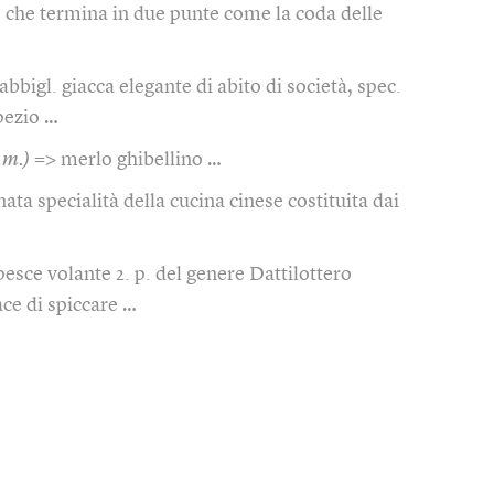
)
che termina in due punte come la coda delle
 abbigl. giacca elegante di abito di società, spec.
pezio …
.m.)
=> merlo ghibellino …
inata specialità della cucina cinese costituita dai
pesce volante 2. p. del genere Dattilottero
ace di spiccare …