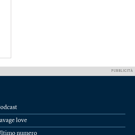
PUBBLICITÀ
odcast
avage love
ltimo numero