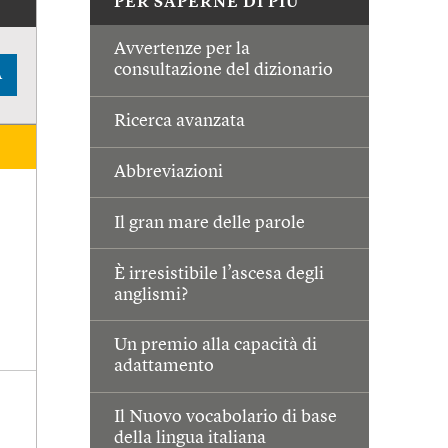
PER SAPERNE DI PIÙ
Avvertenze per la
consultazione del dizionario
A
Ricerca avanzata
Abbreviazioni
Il gran mare delle parole
È irresistibile l’ascesa degli
anglismi?
Un premio alla capacità di
adattamento
Il Nuovo vocabolario di base
della lingua italiana