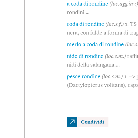
a coda di rondine
(loc.agg.inv.
rondini …
coda di rondine
(loc.s.f.)
1. TS
nera, con falde a forma di tra
merlo a coda di rondine
(loc.s
nido di rondine
(loc.s.m.)
raff
nidi della salangana.…
pesce rondine
(loc.s.m.)
1. => 
(Dactylopterus volitans), cap
Condividi