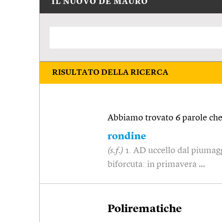
IL NUOVO DE MAURO
RISULTATO DELLA RICERCA
Abbiamo trovato 6 parole che 
rondine
(s.f.)
1. AD uccello dal piumagg
biforcuta: in primavera …
Polirematiche