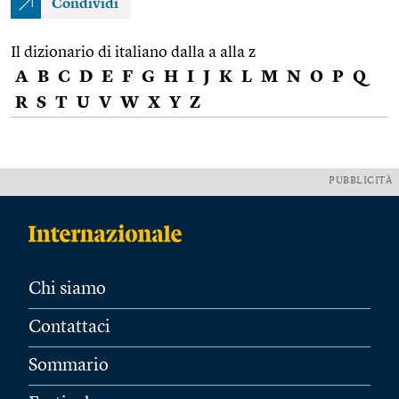
Condividi
Il dizionario di italiano dalla a alla z
A
B
C
D
E
F
G
H
I
J
K
L
M
N
O
P
Q
R
S
T
U
V
W
X
Y
Z
PUBBLICITÀ
Chi siamo
Contattaci
Sommario