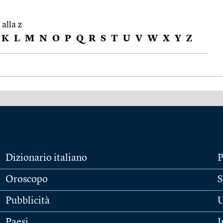
 alla z
K
L
M
N
O
P
Q
R
S
T
U
V
W
X
Y
Z
Dizionario italiano
P
Oroscopo
S
Pubblicità
U
Paesi
I