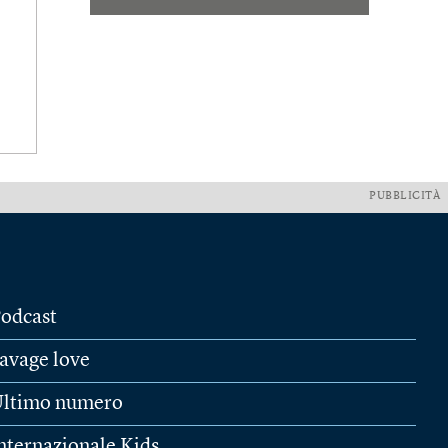
PUBBLICITÀ
odcast
avage love
ltimo numero
nternazionale Kids