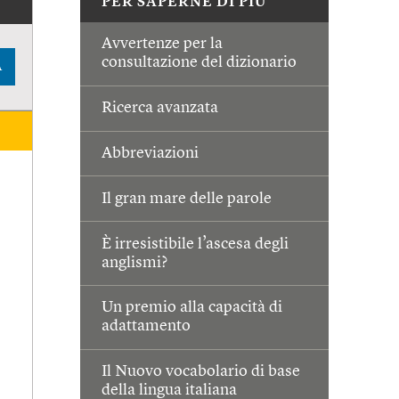
PER SAPERNE DI PIÙ
Avvertenze per la
consultazione del dizionario
A
Ricerca avanzata
Abbreviazioni
Il gran mare delle parole
È irresistibile l’ascesa degli
anglismi?
Un premio alla capacità di
adattamento
Il Nuovo vocabolario di base
della lingua italiana