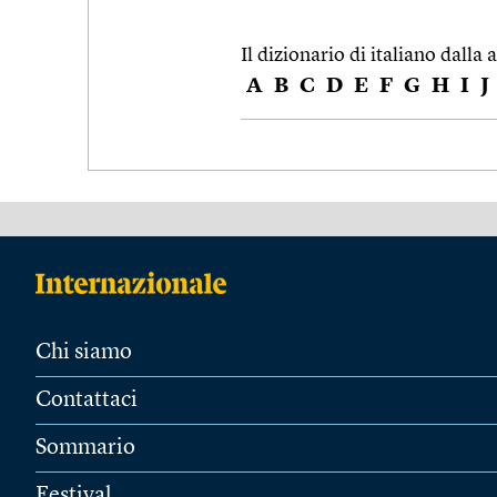
Il dizionario di italiano dalla a
A
B
C
D
E
F
G
H
I
J
Chi siamo
Contattaci
Sommario
Festival