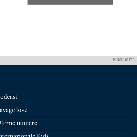
PUBBLICITÀ
odcast
avage love
ltimo numero
nternazionale Kids