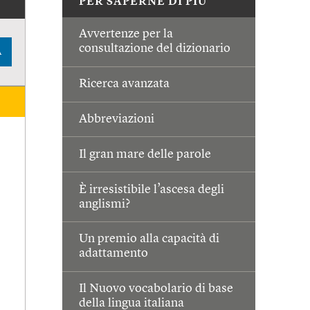
PER SAPERNE DI PIÙ
Avvertenze per la
consultazione del dizionario
A
Ricerca avanzata
Abbreviazioni
Il gran mare delle parole
È irresistibile l’ascesa degli
anglismi?
Un premio alla capacità di
adattamento
Il Nuovo vocabolario di base
della lingua italiana