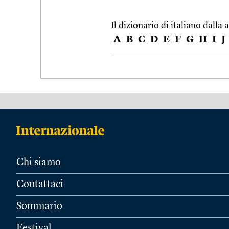
Il dizionario di italiano dalla a
A
B
C
D
E
F
G
H
I
J
Chi siamo
Contattaci
Sommario
Festival