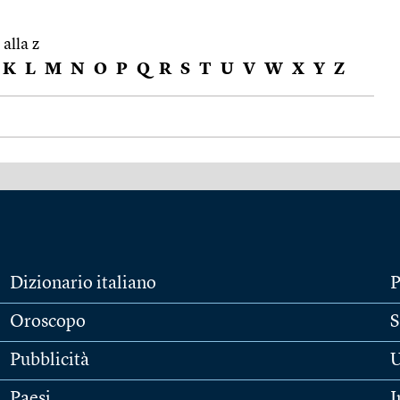
 alla z
K
L
M
N
O
P
Q
R
S
T
U
V
W
X
Y
Z
Dizionario italiano
P
Oroscopo
S
Pubblicità
U
Paesi
I