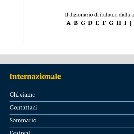
Il dizionario di italiano dalla a
A
B
C
D
E
F
G
H
I
J
Chi siamo
Contattaci
Sommario
Festival