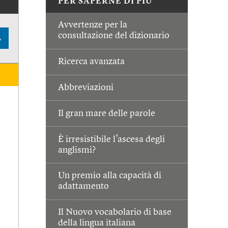
PER SAPERNE DI PIÙ
Avvertenze per la
consultazione del dizionario
A
Ricerca avanzata
Abbreviazioni
Il gran mare delle parole
È irresistibile l’ascesa degli
anglismi?
Un premio alla capacità di
adattamento
Il Nuovo vocabolario di base
della lingua italiana