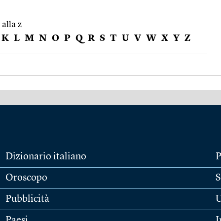
 alla z
K
L
M
N
O
P
Q
R
S
T
U
V
W
X
Y
Z
Dizionario italiano
P
Oroscopo
S
Pubblicità
U
Paesi
I