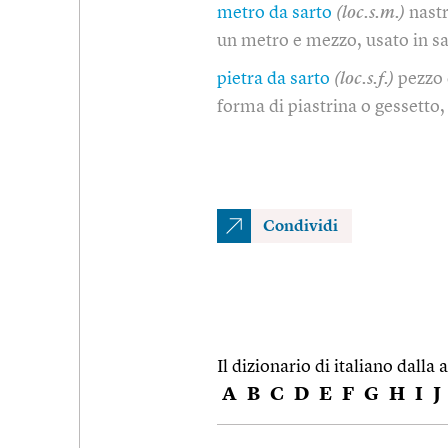
metro da sarto
(loc.s.m.)
nastr
un metro e mezzo, usato in s
pietra da sarto
(loc.s.f.)
pezzo 
forma di piastrina o gessetto,
Condividi
Il dizionario di italiano dalla a
A
B
C
D
E
F
G
H
I
J