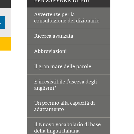
PER SAPERNE DI PIÙ
Avvertenze per la
consultazione del dizionario
A
Ricerca avanzata
Abbreviazioni
Il gran mare delle parole
È irresistibile l’ascesa degli
anglismi?
Un premio alla capacità di
adattamento
Il Nuovo vocabolario di base
della lingua italiana