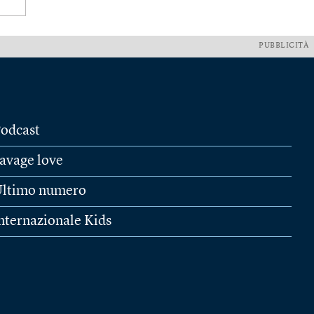
PUBBLICITÀ
odcast
avage love
ltimo numero
nternazionale Kids