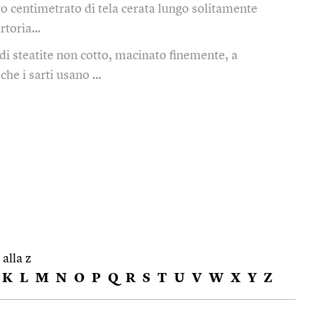
o centimetrato di tela cerata lungo solitamente
artoria…
di steatite non cotto, macinato finemente, a
 che i sarti usano …
 alla z
K
L
M
N
O
P
Q
R
S
T
U
V
W
X
Y
Z