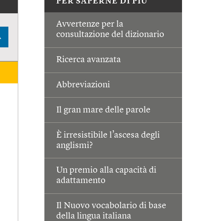
PER SAPERNE DI PIÙ
Avvertenze per la
consultazione del dizionario
A
Ricerca avanzata
Abbreviazioni
Il gran mare delle parole
È irresistibile l’ascesa degli
anglismi?
Un premio alla capacità di
adattamento
Il Nuovo vocabolario di base
della lingua italiana