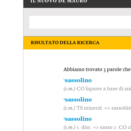
IL NUOVO DE MAURO
RISULTATO DELLA RICERCA
Abbiamo trovato 3 parole che 
1
sassolino
(s.m.)
CO liquore a base di ani
2
sassolino
(s.m.)
TS mineral. => sassolit
3
sassolino
(s.m.)
1. dim. => sasso 2. CO c