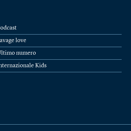
odcast
avage love
ltimo numero
nternazionale Kids