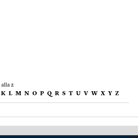
 alla z
K
L
M
N
O
P
Q
R
S
T
U
V
W
X
Y
Z