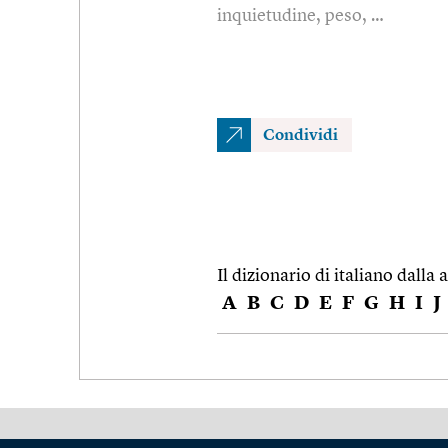
inquietudine, peso, …
Condividi
Il dizionario di italiano dalla a
A
B
C
D
E
F
G
H
I
J