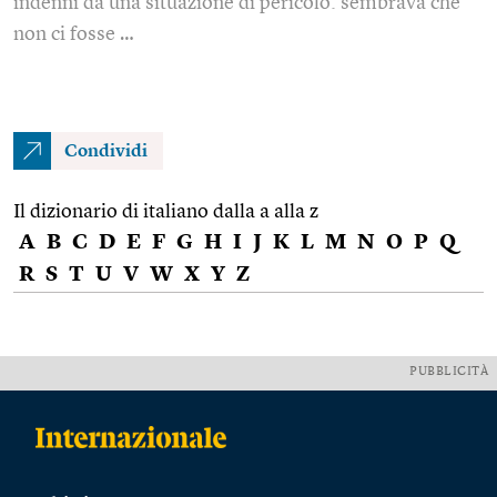
indenni da una situazione di pericolo: sembrava che
non ci fosse …
Condividi
Il dizionario di italiano dalla a alla z
A
B
C
D
E
F
G
H
I
J
K
L
M
N
O
P
Q
R
S
T
U
V
W
X
Y
Z
PUBBLICITÀ