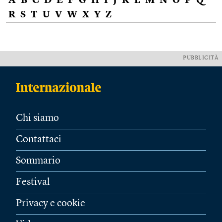
A
B
C
D
E
F
G
H
I
J
K
L
M
N
O
P
Q
R
S
T
U
V
W
X
Y
Z
PUBBLICITÀ
Chi siamo
Contattaci
Sommario
Festival
Privacy e cookie