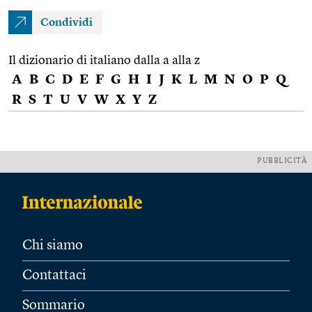
Condividi
Il dizionario di italiano dalla a alla z
A
B
C
D
E
F
G
H
I
J
K
L
M
N
O
P
Q
R
S
T
U
V
W
X
Y
Z
PUBBLICITÀ
Chi siamo
Contattaci
Sommario