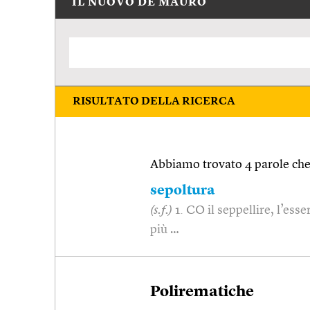
IL NUOVO DE MAURO
RISULTATO DELLA RICERCA
Abbiamo trovato 4 parole che 
sepoltura
(s.f.)
1. CO il seppellire, l’ess
più …
Polirematiche