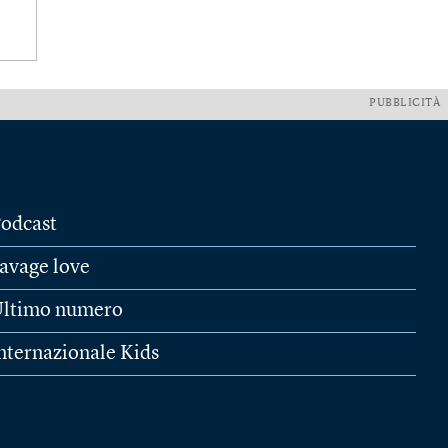
PUBBLICITÀ
odcast
avage love
ltimo numero
nternazionale Kids