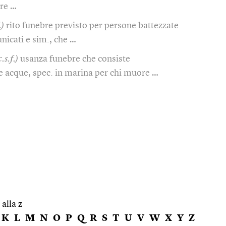
ire …
.)
rito funebre previsto per persone battezzate
nicati e sim., che …
.s.f.)
usanza funebre che consiste
e acque, spec. in marina per chi muore …
 alla z
K
L
M
N
O
P
Q
R
S
T
U
V
W
X
Y
Z