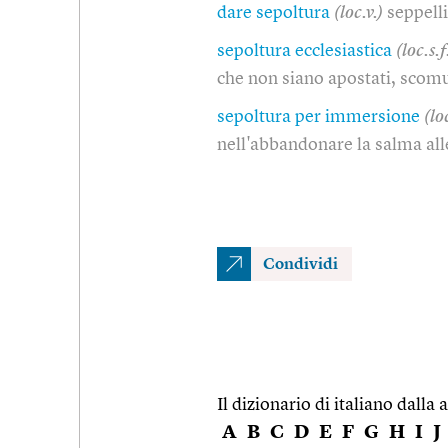
dare sepoltura
(loc.v.)
seppell
sepoltura ecclesiastica
(loc.s.f
che non siano apostati, scomu
sepoltura per immersione
(loc
nell'abbandonare la salma all
Condividi
Il dizionario di italiano dalla a
A
B
C
D
E
F
G
H
I
J