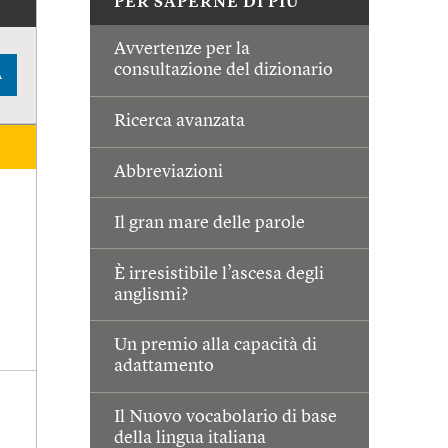
PER SAPERNE DI PIÙ
Avvertenze per la
consultazione del dizionario
A
Ricerca avanzata
Abbreviazioni
Il gran mare delle parole
È irresistibile l’ascesa degli
anglismi?
Un premio alla capacità di
adattamento
Il Nuovo vocabolario di base
della lingua italiana