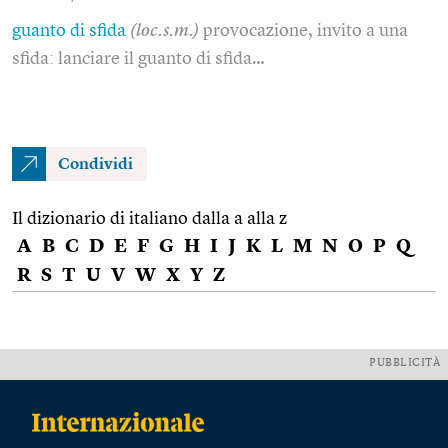
guanto di sfida
(loc.s.m.)
provocazione, invito a una
sfida: lanciare il guanto di sfida…
Condividi
Il dizionario di italiano dalla a alla z
A
B
C
D
E
F
G
H
I
J
K
L
M
N
O
P
Q
R
S
T
U
V
W
X
Y
Z
PUBBLICITÀ