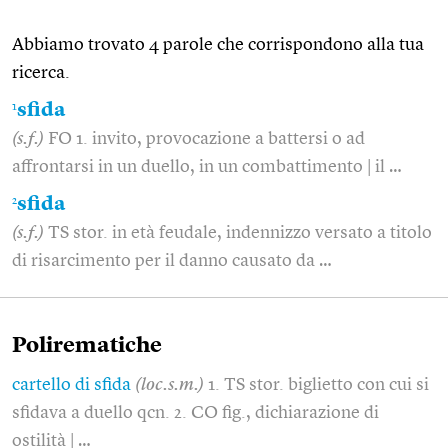
Abbiamo trovato 4 parole che corrispondono alla tua
ricerca.
1
sfida
(s.f.)
FO 1. invito, provocazione a battersi o ad
affrontarsi in un duello, in un combattimento | il …
2
sfida
(s.f.)
TS stor. in età feudale, indennizzo versato a titolo
di risarcimento per il danno causato da …
Polirematiche
cartello di sfida
(loc.s.m.)
1. TS stor. biglietto con cui si
sfidava a duello qcn. 2. CO fig., dichiarazione di
ostilità | …