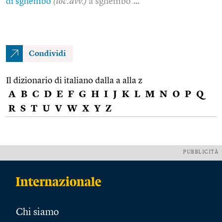
di sghembo
(loc.avv.)
a sghembo.…
Condividi
Il dizionario di italiano dalla a alla z
A
B
C
D
E
F
G
H
I
J
K
L
M
N
O
P
Q
R
S
T
U
V
W
X
Y
Z
PUBBLICITÀ
Chi siamo