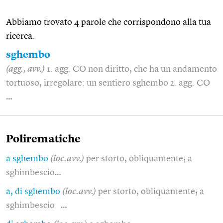
Abbiamo trovato 4 parole che corrispondono alla tua
ricerca.
sghembo
(agg., avv.)
1. agg. CO non diritto, che ha un andamento
tortuoso, irregolare: un sentiero sghembo 2. agg. CO
…
Polirematiche
a sghembo
(loc.avv.)
per storto, obliquamente; a
sghimbescio…
a, di sghembo
(loc.avv.)
per storto, obliquamente; a
sghimbescio …