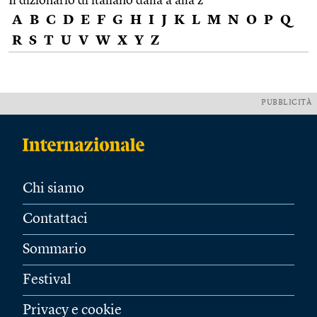
Il dizionario di italiano dalla a alla z
A
B
C
D
E
F
G
H
I
J
K
L
M
N
O
P
Q
R
S
T
U
V
W
X
Y
Z
PUBBLICITÀ
Chi siamo
Contattaci
Sommario
Festival
Privacy e cookie