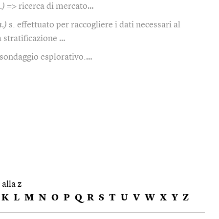
.)
=> ricerca di mercato…
m.)
s. effettuato per raccogliere i dati necessari al
a stratificazione …
sondaggio esplorativo.…
 alla z
K
L
M
N
O
P
Q
R
S
T
U
V
W
X
Y
Z