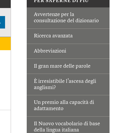
PER SAPERNE DI PIÙ
Avvertenze per la
consultazione del dizionario
A
Ricerca avanzata
Abbreviazioni
Il gran mare delle parole
È irresistibile l’ascesa degli
anglismi?
Un premio alla capacità di
adattamento
Il Nuovo vocabolario di base
della lingua italiana