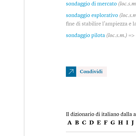
sondaggio di mercato
(loc.s.m
sondaggio esplorativo
(loc.s.
fine di stabilire l'ampiezza e l
sondaggio pilota
(loc.s.m.)
=> 
Condividi
Il dizionario di italiano dalla a
A
B
C
D
E
F
G
H
I
J