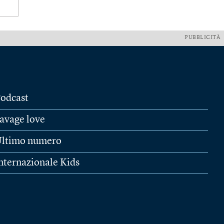
PUBBLICITÀ
odcast
avage love
ltimo numero
nternazionale Kids