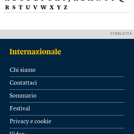
R
S
T
U
V
W
X
Y
Z
PUBBLICITÀ
Chi siamo
Contattaci
Sommario
Festival
Privacy e cookie