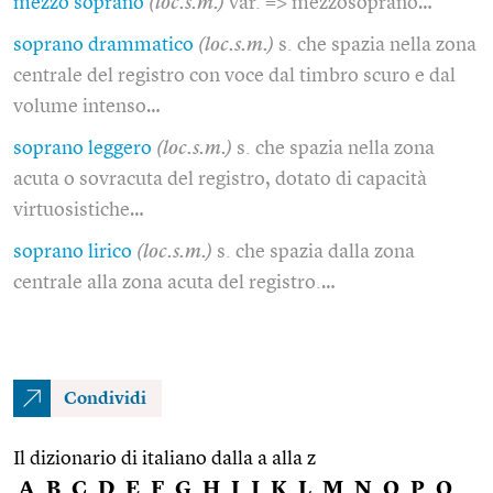
mezzo soprano
(loc.s.m.)
var. => mezzosoprano…
soprano drammatico
(loc.s.m.)
s. che spazia nella zona
centrale del registro con voce dal timbro scuro e dal
volume intenso…
soprano leggero
(loc.s.m.)
s. che spazia nella zona
acuta o sovracuta del registro, dotato di capacità
virtuosistiche…
soprano lirico
(loc.s.m.)
s. che spazia dalla zona
centrale alla zona acuta del registro.…
Condividi
Il dizionario di italiano dalla a alla z
A
B
C
D
E
F
G
H
I
J
K
L
M
N
O
P
Q