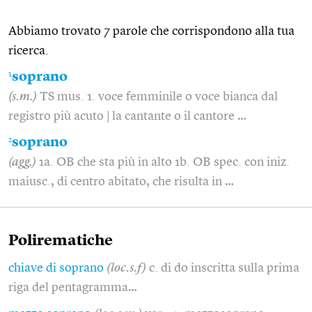
Abbiamo trovato 7 parole che corrispondono alla tua
ricerca.
1
soprano
(s.m.)
TS mus. 1. voce femminile o voce bianca dal
registro più acuto | la cantante o il cantore …
2
soprano
(agg.)
1a. OB che sta più in alto 1b. OB spec. con iniz.
maiusc., di centro abitato, che risulta in …
Polirematiche
chiave di soprano
(loc.s.f)
c. di do inscritta sulla prima
riga del pentagramma…