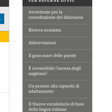
PER SAPERNE DI PIÙ
Avvertenze per la
consultazione del dizionario
A
Ricerca avanzata
Abbreviazioni
Il gran mare delle parole
È irresistibile l’ascesa degli
anglismi?
Un premio alla capacità di
adattamento
Il Nuovo vocabolario di base
della lingua italiana