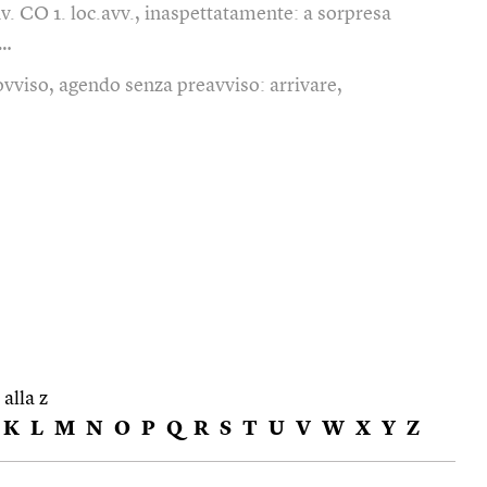
nv. CO 1. loc.avv., inaspettatamente: a sorpresa
 …
ovviso, agendo senza preavviso: arrivare,
 alla z
K
L
M
N
O
P
Q
R
S
T
U
V
W
X
Y
Z