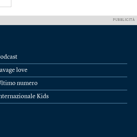
PUBBLICITÀ
odcast
avage love
ltimo numero
nternazionale Kids