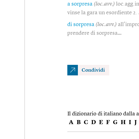
a sorpresa
(loc.avv.)
loc.agg.i
vinse la gara un esordiente 2.
di sorpresa
(loc.avv.)
all'impr
prendere di sorpresa…
Condividi
Il dizionario di italiano dalla a
A
B
C
D
E
F
G
H
I
J