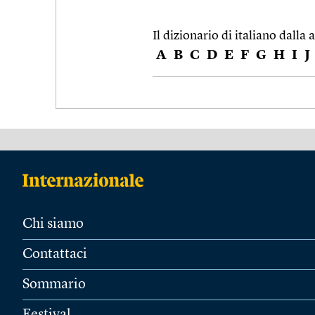
Il dizionario di italiano dalla a
A
B
C
D
E
F
G
H
I
J
Chi siamo
Contattaci
Sommario
Festival