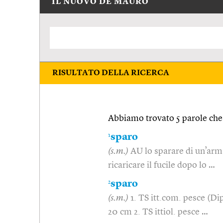
IL NUOVO DE MAURO
RISULTATO DELLA RICERCA
Abbiamo trovato 5 parole che 
1
sparo
(s.m.)
AU lo sparare di un’ar
ricaricare il fucile dopo lo …
2
sparo
(s.m.)
1. TS itt.com. pesce (Di
20 cm 2. TS ittiol. pesce …