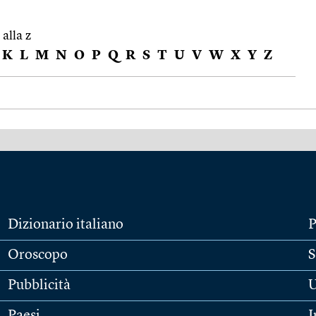
 alla z
K
L
M
N
O
P
Q
R
S
T
U
V
W
X
Y
Z
Dizionario italiano
P
Oroscopo
S
Pubblicità
U
Paesi
I