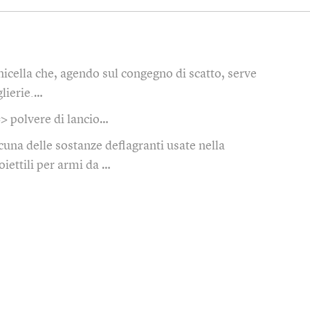
nicella che, agendo sul congegno di scatto, serve
glierie.…
> polvere di lancio…
cuna delle sostanze deflagranti usate nella
oiettili per armi da …