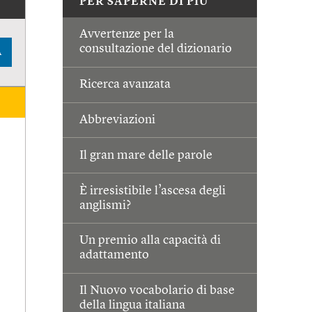
PER SAPERNE DI PIÙ
Avvertenze per la
consultazione del dizionario
A
Ricerca avanzata
Abbreviazioni
Il gran mare delle parole
È irresistibile l’ascesa degli
anglismi?
Un premio alla capacità di
adattamento
Il Nuovo vocabolario di base
della lingua italiana