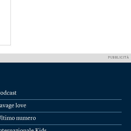
PUBBLICITÀ
odcast
avage love
ltimo numero
nternazionale Kids