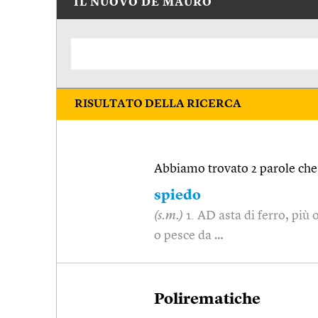
IL NUOVO DE MAURO
RISULTATO DELLA RICERCA
Abbiamo trovato 2 parole che 
spiedo
(s.m.)
1. AD asta di ferro, più 
o pesce da …
Polirematiche