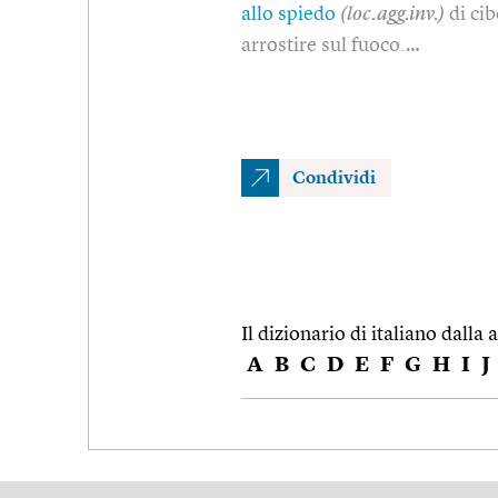
allo spiedo
(loc.agg.inv.)
di cib
arrostire sul fuoco.…
Condividi
Il dizionario di italiano dalla a
A
B
C
D
E
F
G
H
I
J