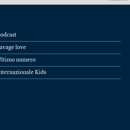
odcast
avage love
ltimo numero
nternazionale Kids