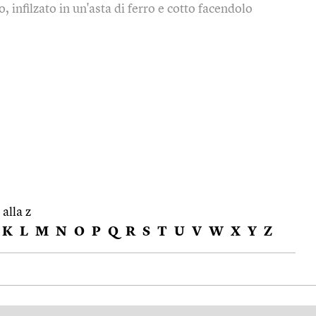
o, infilzato in un'asta di ferro e cotto facendolo
 alla z
K
L
M
N
O
P
Q
R
S
T
U
V
W
X
Y
Z