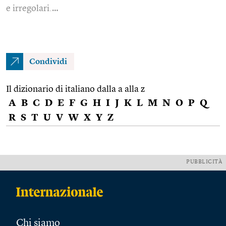
e irregolari.…
Condividi
Il dizionario di italiano dalla a alla z
A
B
C
D
E
F
G
H
I
J
K
L
M
N
O
P
Q
R
S
T
U
V
W
X
Y
Z
PUBBLICITÀ
Chi siamo