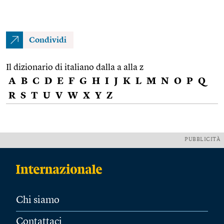
Condividi
Il dizionario di italiano dalla a alla z
A
B
C
D
E
F
G
H
I
J
K
L
M
N
O
P
Q
R
S
T
U
V
W
X
Y
Z
PUBBLICITÀ
Chi siamo
Contattaci