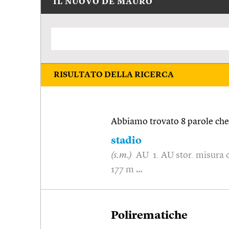
IL NUOVO DE MAURO
RISULTATO DELLA RICERCA
Abbiamo trovato 8 parole che 
stadio
(s.m.)
AU 1. AU stor. misura di
177 m …
Polirematiche