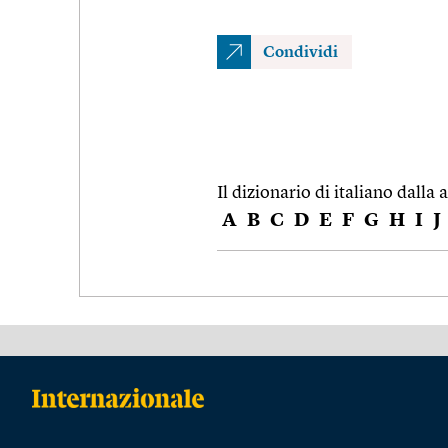
Condividi
Il dizionario di italiano dalla a
A
B
C
D
E
F
G
H
I
J