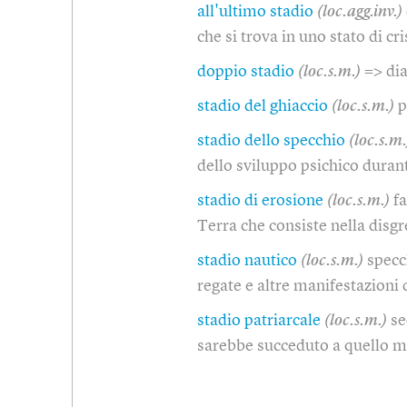
all'ultimo stadio
(loc.agg.inv.)
che si trova in uno stato di c
doppio stadio
(loc.s.m.)
=> di
stadio del ghiaccio
(loc.s.m.)
p
stadio dello specchio
(loc.s.m.
dello sviluppo psichico duran
stadio di erosione
(loc.s.m.)
f
Terra che consiste nella disg
stadio nautico
(loc.s.m.)
specc
regate e altre manifestazioni 
stadio patriarcale
(loc.s.m.)
se
sarebbe succeduto a quello m