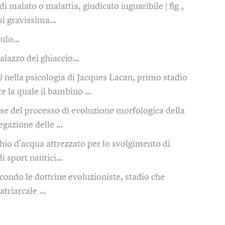
di malato o malattia, giudicato inguaribile | fig.,
risi gravissima…
aulo…
alazzo del ghiaccio…
)
nella psicologia di Jacques Lacan, primo stadio
te la quale il bambino …
ase del processo di evoluzione morfologica della
regazione delle …
hio d'acqua attrezzato per lo svolgimento di
di sport nautici…
condo le dottrine evoluzioniste, stadio che
atriarcale.…