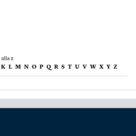
 alla z
K
L
M
N
O
P
Q
R
S
T
U
V
W
X
Y
Z