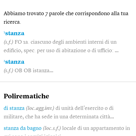
Abbiamo trovato 7 parole che corrispondono alla tua
ricerca.
1
stanza
(s.f.)
FO 1a. ciascuno degli ambienti interni di un
edificio, spec. per uso di abitazione o di ufficio: …
2
stanza
(s.f.)
OB OB istanza…
Polirematiche
di stanza
(loc.agg.inv.)
di unità dell'esercito o di
militare, che ha sede in una determinata città…
stanza da bagno
(loc.s.f.)
locale di un appartamento in