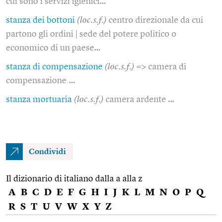
cui sono i servizi igienici…
stanza dei bottoni
(loc.s.f.)
centro direzionale da cui
partono gli ordini | sede del potere politico o
economico di un paese…
stanza di compensazione
(loc.s.f.)
=> camera di
compensazione.…
stanza mortuaria
(loc.s.f.)
camera ardente …
Condividi
Il dizionario di italiano dalla a alla z
A
B
C
D
E
F
G
H
I
J
K
L
M
N
O
P
Q
R
S
T
U
V
W
X
Y
Z