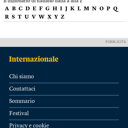
Il dizionario di italiano dalla a alla z
A
B
C
D
E
F
G
H
I
J
K
L
M
N
O
P
Q
R
S
T
U
V
W
X
Y
Z
PUBBLICITÀ
Chi siamo
Contattaci
Sommario
Festival
Privacy e cookie