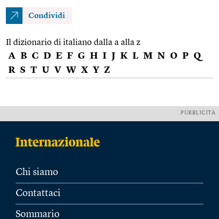
Condividi
Il dizionario di italiano dalla a alla z
A
B
C
D
E
F
G
H
I
J
K
L
M
N
O
P
Q
R
S
T
U
V
W
X
Y
Z
PUBBLICITÀ
Chi siamo
Contattaci
Sommario