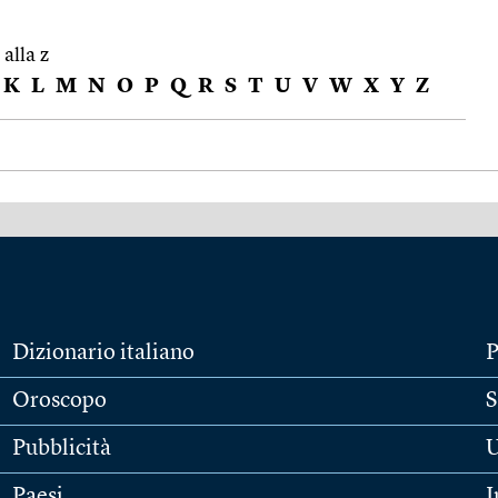
 alla z
K
L
M
N
O
P
Q
R
S
T
U
V
W
X
Y
Z
Dizionario italiano
P
Oroscopo
S
Pubblicità
U
Paesi
I