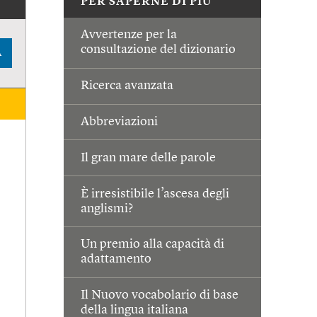
PER SAPERNE DI PIÙ
Avvertenze per la
consultazione del dizionario
A
Ricerca avanzata
Abbreviazioni
Il gran mare delle parole
È irresistibile l’ascesa degli
anglismi?
Un premio alla capacità di
adattamento
Il Nuovo vocabolario di base
della lingua italiana