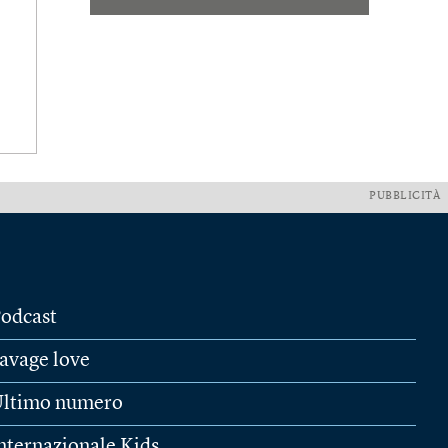
PUBBLICITÀ
odcast
avage love
ltimo numero
nternazionale Kids