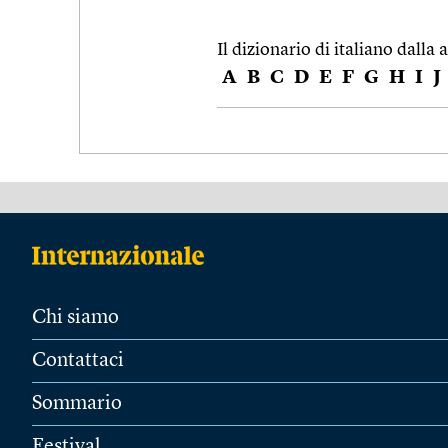
Il dizionario di italiano dalla a
A
B
C
D
E
F
G
H
I
J
Chi siamo
Contattaci
Sommario
Festival