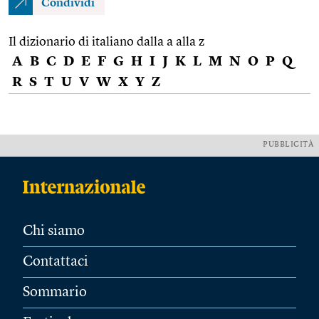
Condividi
Il dizionario di italiano dalla a alla z
A
B
C
D
E
F
G
H
I
J
K
L
M
N
O
P
Q
R
S
T
U
V
W
X
Y
Z
PUBBLICITÀ
Chi siamo
Contattaci
Sommario