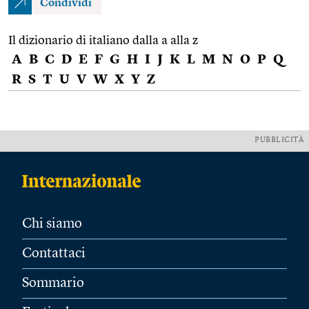
Condividi
Il dizionario di italiano dalla a alla z
A
B
C
D
E
F
G
H
I
J
K
L
M
N
O
P
Q
R
S
T
U
V
W
X
Y
Z
PUBBLICITÀ
Chi siamo
Contattaci
Sommario