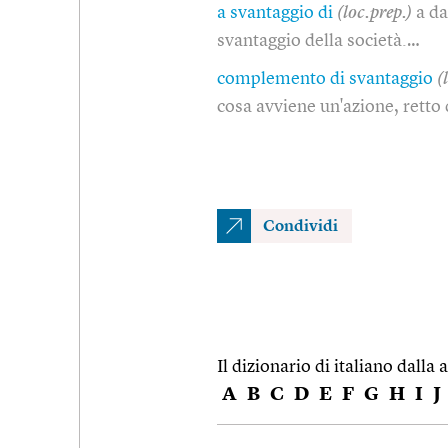
a svantaggio di
(loc.prep.)
a da
svantaggio della società.…
complemento di svantaggio
(
cosa avviene un'azione, retto 
Condividi
Il dizionario di italiano dalla a
A
B
C
D
E
F
G
H
I
J