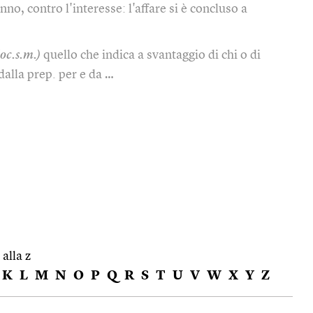
nno, contro l'interesse: l'affare si è concluso a
loc.s.m.)
quello che indica a svantaggio di chi o di
dalla prep. per e da …
 alla z
K
L
M
N
O
P
Q
R
S
T
U
V
W
X
Y
Z