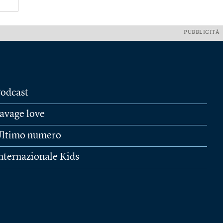
PUBBLICITÀ
odcast
avage love
ltimo numero
nternazionale Kids