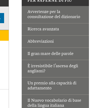
PER SAPERNE DI PIÙ
Avvertenze per la
consultazione del dizionario
A
Ricerca avanzata
Abbreviazioni
Il gran mare delle parole
È irresistibile l’ascesa degli
anglismi?
Un premio alla capacità di
adattamento
Il Nuovo vocabolario di base
della lingua italiana