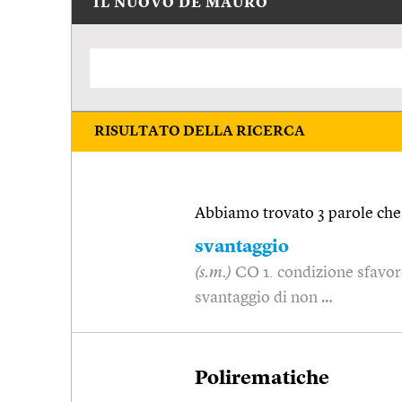
IL NUOVO DE MAURO
RISULTATO DELLA RICERCA
Abbiamo trovato 3 parole che 
svantaggio
(s.m.)
CO 1. condizione sfavorev
svantaggio di non …
Polirematiche