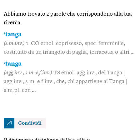
Abbiamo trovato 2 parole che corrispondono alla tua
ricerca.
1
tanga
(s.m.inv.)
1. CO etnol. coprisesso, spec. femminile,
costituito da un triangolo di paglia, terracotta o altri …
2
tanga
(agg.inv., s.m. e f.inv.)
TS etnol. agg.inv., dei Tanga |
agg.inv., s.m. e f.inv., che, chi appartiene ai Tanga |
s.m.pl. con …
Condividi