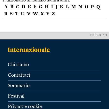
Il dizionario di italiano dalla a alla z
A
B
C
D
E
F
G
H
I
J
K
L
M
N
O
P
Q
R
S
T
U
V
W
X
Y
Z
PUBBLICITÀ
Chi siamo
Contattaci
Sommario
Festival
Privacy e cookie