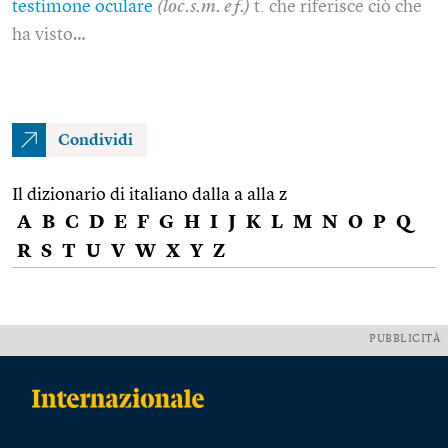
testimone oculare
(loc.s.m. e f.)
t. che riferisce ciò che
ha visto…
Condividi
Il dizionario di italiano dalla a alla z
A
B
C
D
E
F
G
H
I
J
K
L
M
N
O
P
Q
R
S
T
U
V
W
X
Y
Z
PUBBLICITÀ