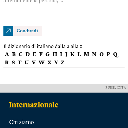
direttamente la persona, …
Condividi
Il dizionario di italiano dalla a alla z
A
B
C
D
E
F
G
H
I
J
K
L
M
N
O
P
Q
R
S
T
U
V
W
X
Y
Z
PUBBLICITÀ
Chi siamo