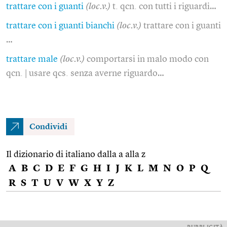
trattare con i guanti
(loc.v.)
t. qcn. con tutti i riguardi…
trattare con i guanti bianchi
(loc.v.)
trattare con i guanti
…
trattare male
(loc.v.)
comportarsi in malo modo con
qcn. | usare qcs. senza averne riguardo…
Condividi
Il dizionario di italiano dalla a alla z
A
B
C
D
E
F
G
H
I
J
K
L
M
N
O
P
Q
R
S
T
U
V
W
X
Y
Z