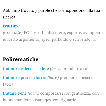
Abbiamo trovato 7 parole che corrispondono alla tua
ricerca.
trattare
(v.tr. e intr.)
FO I. v.tr. I 1. discutere, esporre, sviluppare
un certo argomento, spec. parlando o scrivendo: …
Polirematiche
trattare a calci nel sedere
(loc.v.)
prendere a calci …
trattare a pesci in faccia
(loc.v.)
prendere a pesci in
faccia …
trattare bene
(loc.v.)
comportarsi con gentilezza, con
buone maniere | usare qcs. con riguardo…