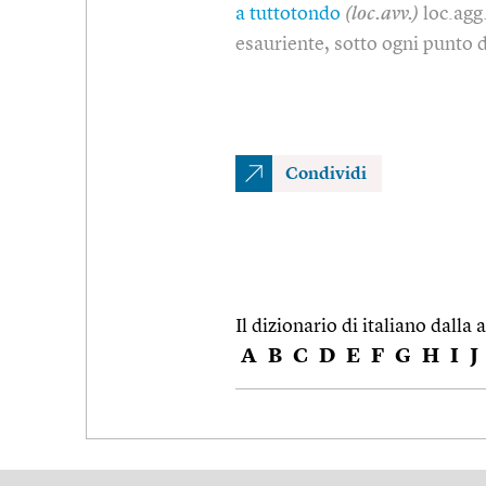
a tuttotondo
(loc.avv.)
loc.agg
esauriente, sotto ogni punto d
Condividi
Il dizionario di italiano dalla a
A
B
C
D
E
F
G
H
I
J