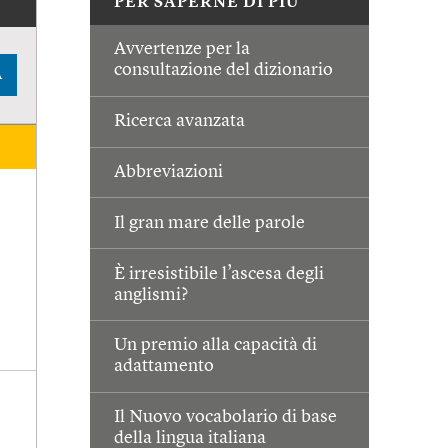
PER SAPERNE DI PIÙ
Avvertenze per la
consultazione del dizionario
A
Ricerca avanzata
Abbreviazioni
Il gran mare delle parole
È irresistibile l’ascesa degli
anglismi?
Un premio alla capacità di
adattamento
Il Nuovo vocabolario di base
della lingua italiana