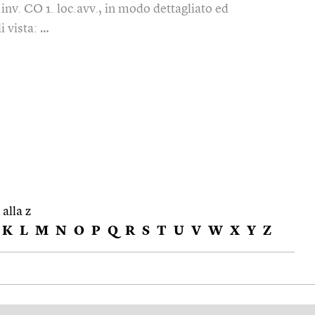
.inv. CO 1. loc.avv., in modo dettagliato ed
i vista: …
 alla z
K
L
M
N
O
P
Q
R
S
T
U
V
W
X
Y
Z