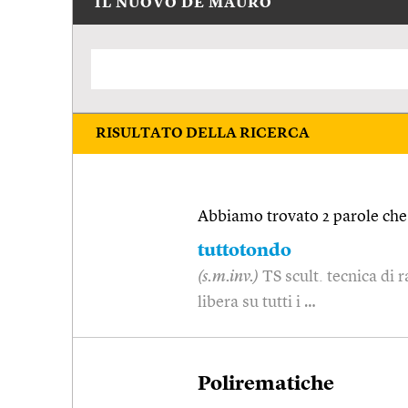
IL NUOVO DE MAURO
RISULTATO DELLA RICERCA
Abbiamo trovato 2 parole che 
tuttotondo
(s.m.inv.)
TS scult. tecnica di r
libera su tutti i …
Polirematiche