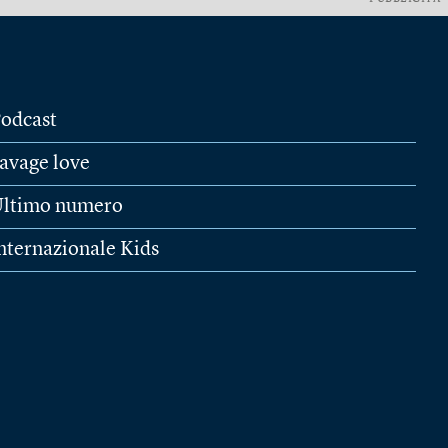
odcast
avage love
ltimo numero
nternazionale Kids