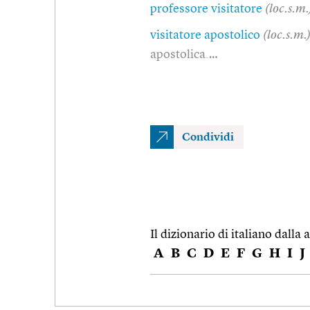
professore visitatore
(loc.s.m.
visitatore apostolico
(loc.s.m.
apostolica.…
Condividi
Il dizionario di italiano dalla a
A
B
C
D
E
F
G
H
I
J