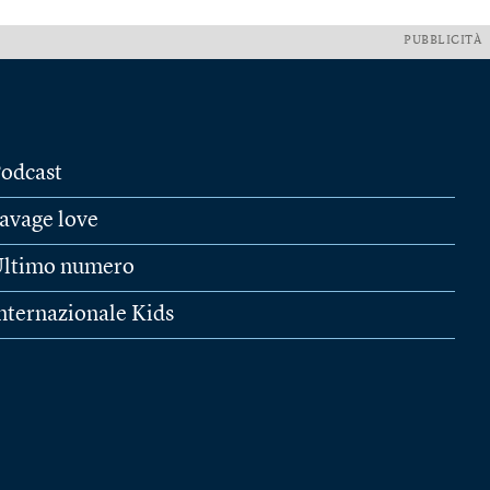
PUBBLICITÀ
odcast
avage love
ltimo numero
nternazionale Kids