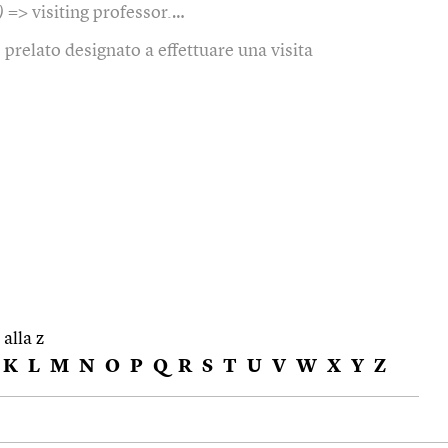
)
=> visiting professor.…
)
prelato designato a effettuare una visita
 alla z
K
L
M
N
O
P
Q
R
S
T
U
V
W
X
Y
Z