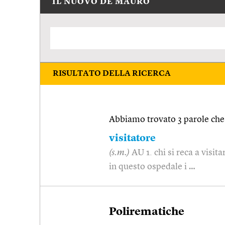
IL NUOVO DE MAURO
RISULTATO DELLA RICERCA
Abbiamo trovato 3 parole che 
visitatore
(s.m.)
AU 1. chi si reca a visit
in questo ospedale i …
Polirematiche