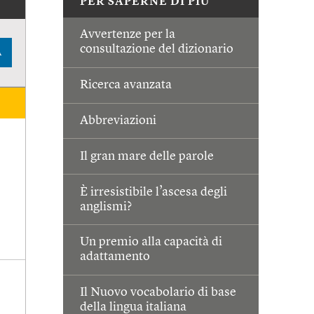
PER SAPERNE DI PIÙ
Avvertenze per la
consultazione del dizionario
A
Ricerca avanzata
Abbreviazioni
Il gran mare delle parole
È irresistibile l’ascesa degli
anglismi?
Un premio alla capacità di
adattamento
Il Nuovo vocabolario di base
della lingua italiana