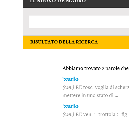
IL NUOVO DE MAURO
RISULTATO DELLA RICERCA
Abbiamo trovato 2 parole che 
1
zurlo
(s.m.)
RE tosc. voglia di scherz
mettere in uno stato di …
2
zurlo
(s.m.)
RE ven. 1. trottola 2. fi