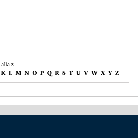
 alla z
K
L
M
N
O
P
Q
R
S
T
U
V
W
X
Y
Z