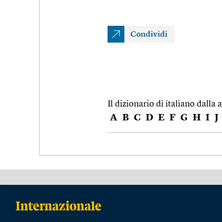
Condividi
Il dizionario di italiano dalla a
A
B
C
D
E
F
G
H
I
J