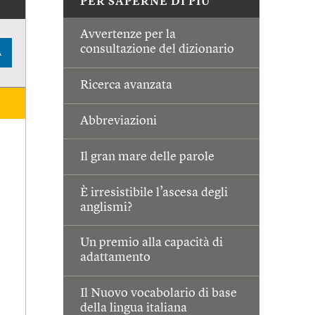
PER SAPERNE DI PIÙ
Avvertenze per la
consultazione del dizionario
A
Ricerca avanzata
Abbreviazioni
Il gran mare delle parole
È irresistibile l’ascesa degli
anglismi?
Un premio alla capacità di
adattamento
Il Nuovo vocabolario di base
della lingua italiana