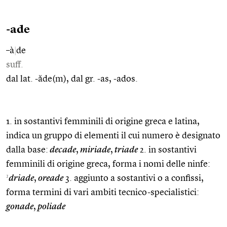
-ade
–à
|
de
suff.
dal lat. -ăde(m), dal gr. -as, -ados.
1. in sostantivi femminili di origine greca e latina,
indica un gruppo di elementi il cui numero è designato
dalla base:
decade
,
miriade
,
triade
2. in sostantivi
femminili di origine greca, forma i nomi delle ninfe:
1
driade
,
oreade
3. aggiunto a sostantivi o a confissi,
forma termini di vari ambiti tecnico-specialistici:
gonade
,
poliade