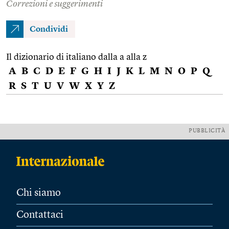
Correzioni e suggerimenti
Condividi
Il dizionario di italiano dalla a alla z
A
B
C
D
E
F
G
H
I
J
K
L
M
N
O
P
Q
R
S
T
U
V
W
X
Y
Z
PUBBLICITÀ
Chi siamo
Contattaci