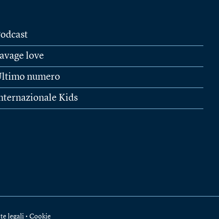
odcast
avage love
ltimo numero
nternazionale Kids
te legali
•
Cookie