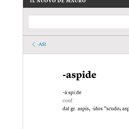
IL NUOVO DE MAURO
-ASI
-aspide
–à
|
spi
|
de
conf.
dal gr. aspís, -ídos “scudo; as