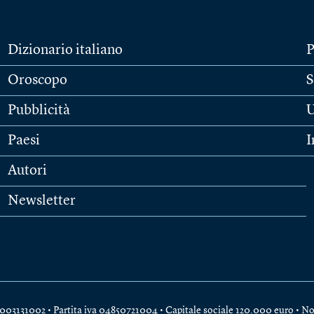
Dizionario italiano
P
Oroscopo
S
Pubblicità
U
Paesi
I
Autori
Newsletter
e 04003131002 • Partita iva 04850721004 • Capitale sociale 120.000 euro •
No