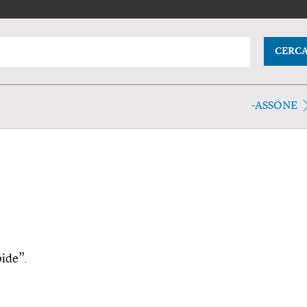
CERC
-ASSONE
pide”.