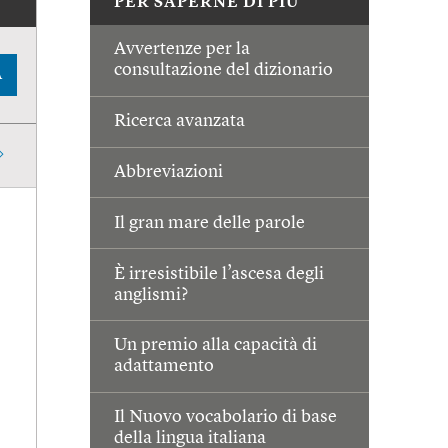
PER SAPERNE DI PIÙ
Avvertenze per la
consultazione del dizionario
A
Ricerca avanzata
Abbreviazioni
Il gran mare delle parole
È irresistibile l’ascesa degli
anglismi?
Un premio alla capacità di
adattamento
Il Nuovo vocabolario di base
della lingua italiana