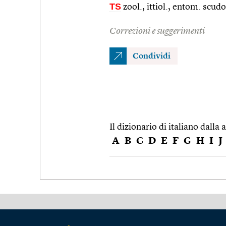
TS
zool., ittiol., entom. scud
Correzioni e suggerimenti
Condividi
Il dizionario di italiano dalla a
A
B
C
D
E
F
G
H
I
J