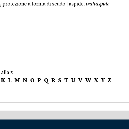
o, protezione a forma di scudo
|
aspide:
trattaspide
 alla z
K
L
M
N
O
P
Q
R
S
T
U
V
W
X
Y
Z