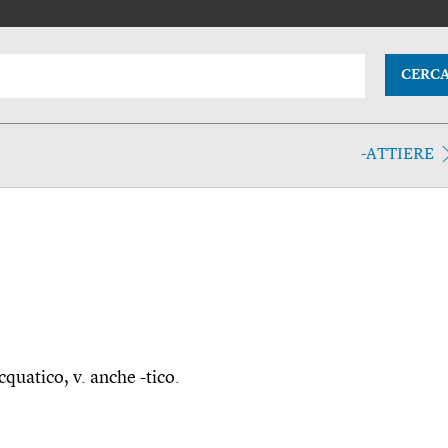
CERC
-ATTIERE
cquatico, v. anche -tico.