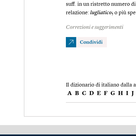
suff. in un ristretto numero d
relazione:
lugliatico
; o più sp
Correzioni e suggerimenti
Condividi
Il dizionario di italiano dalla a
A
B
C
D
E
F
G
H
I
J