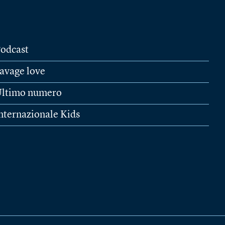
odcast
avage love
ltimo numero
nternazionale Kids