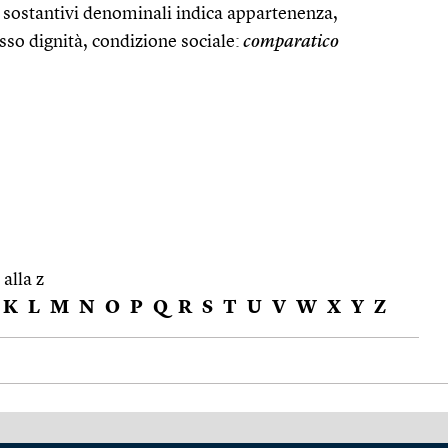
i sostantivi denominali indica appartenenza,
esso dignità, condizione sociale:
comparatico
 alla z
K
L
M
N
O
P
Q
R
S
T
U
V
W
X
Y
Z