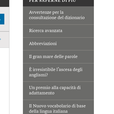
PER SAPERNE DI PIÙ
Avvertenze per la
consultazione del dizionario
A
Ricerca avanzata
Abbreviazioni
Il gran mare delle parole
È irresistibile l’ascesa degli
anglismi?
Un premio alla capacità di
adattamento
Il Nuovo vocabolario di base
della lingua italiana