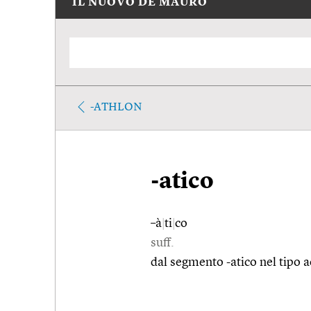
IL NUOVO DE MAURO
-ATHLON
-atico
–à
|
ti
|
co
suff.
dal segmento -atico nel tipo a