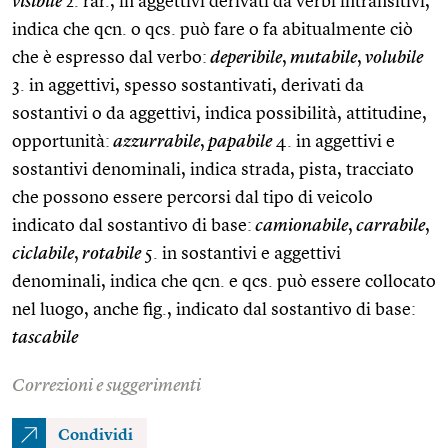
visibile
2. rar., in aggettivi derivati da verbi intransitivi,
indica che qcn. o qcs. può fare o fa abitualmente ciò
che è espresso dal verbo:
deperibile
,
mutabile
,
volubile
3. in aggettivi, spesso sostantivati, derivati da
sostantivi o da aggettivi, indica possibilità, attitudine,
opportunità:
azzurrabile
,
papabile
4. in aggettivi e
sostantivi denominali, indica strada, pista, tracciato
che possono essere percorsi dal tipo di veicolo
indicato dal sostantivo di base:
camionabile
,
carrabile
,
ciclabile
,
rotabile
5. in sostantivi e aggettivi
denominali, indica che qcn. e qcs. può essere collocato
nel luogo, anche fig., indicato dal sostantivo di base:
tascabile
Correzioni e suggerimenti
Condividi