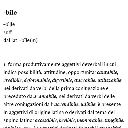
-bile
–bì
|
le
suff.
dal lat. -bĭle(m).
1. forma produttivamente aggettivi deverbali in cui
indica possibilità, attitudine, opportunità:
cantabile
,
credibile
,
deformabile
,
digeribile
,
staccabile
,
utilizzabile
;
nei derivati da verbi della prima coniugazione è
preceduto da
a
:
amabile
, nei derivati da verbi delle
altre coniugazioni da
i
:
accendibile
,
udibile
; è presente
in aggettivi di origine latina o derivati dal tema del
supino latino:
accessibile
,
bevibile
,
memorabile
,
tangibile
,