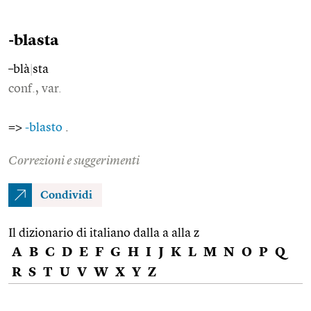
-blasta
–blà
|
sta
conf., var.
=>
-blasto
.
Correzioni e suggerimenti
Condividi
Il dizionario di italiano dalla a alla z
A
B
C
D
E
F
G
H
I
J
K
L
M
N
O
P
Q
R
S
T
U
V
W
X
Y
Z