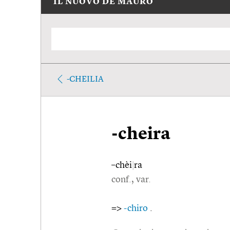
IL NUOVO DE MAURO
-CHEILIA
-cheira
–chèi
|
ra
conf., var.
=>
-chiro
.