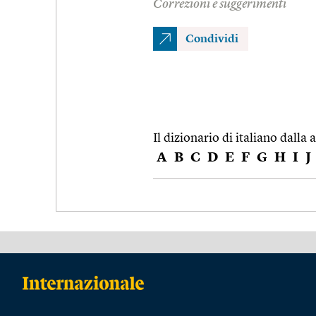
Correzioni e suggerimenti
Condividi
Il dizionario di italiano dalla a
A
B
C
D
E
F
G
H
I
J