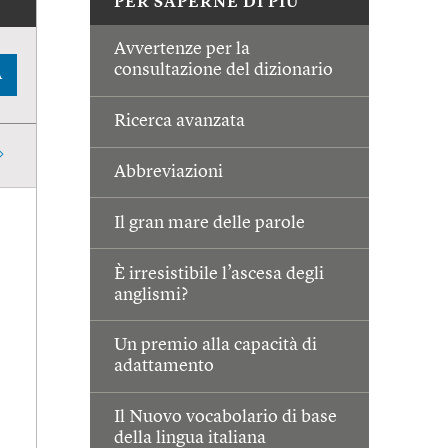
PER SAPERNE DI PIÙ
Avvertenze per la
consultazione del dizionario
A
Ricerca avanzata
Abbreviazioni
Il gran mare delle parole
È irresistibile l’ascesa degli
anglismi?
Un premio alla capacità di
adattamento
Il Nuovo vocabolario di base
della lingua italiana