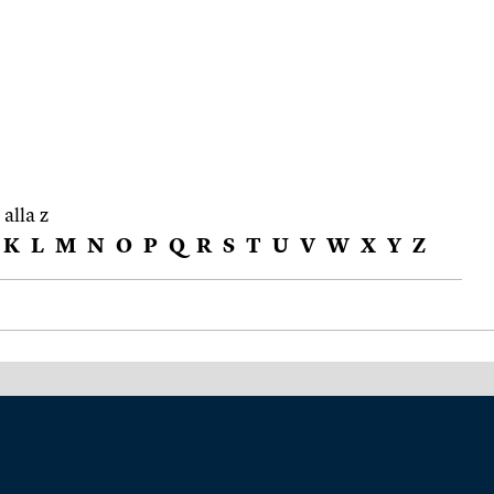
 alla z
K
L
M
N
O
P
Q
R
S
T
U
V
W
X
Y
Z