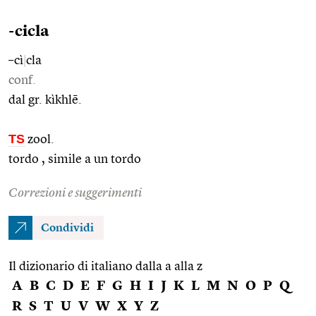
-cicla
–cì
|
cla
conf.
dal gr. kìkhlē.
TS
zool.
tordo , simile a un tordo
Correzioni e suggerimenti
Condividi
Il dizionario di italiano dalla a alla z
A
B
C
D
E
F
G
H
I
J
K
L
M
N
O
P
Q
R
S
T
U
V
W
X
Y
Z