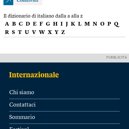
Condividi
Il dizionario di italiano dalla a alla z
A
B
C
D
E
F
G
H
I
J
K
L
M
N
O
P
Q
R
S
T
U
V
W
X
Y
Z
PUBBLICITÀ
Chi siamo
Contattaci
Sommario