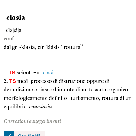
-clasia
–cla
|
ṣì
|
a
conf.
dal gr. -klasía, cfr. klásis “rottura”.
TS
1.
scient. =>
-clasi
2.
TS
med. processo di distruzione oppure di
demolizione e riassorbimento di un tessuto organico
morfologicamente definito
|
turbamento, rottura di un
equilibrio:
emoclasia
Correzioni e suggerimenti