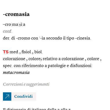
-cromasia
–cro
|
ma
|
ṣì
|
a
conf.
1
der. di -cromo con
-ia secondo il tipo -cinesia.
TS
med., fisiol., biol.
colorazione , colore; relativo a colorazione , colore ,
spec. con riferimento a patologie e disfunzioni:
metacromasia
Correzioni e suggerimenti
Condividi
Il dizionario di italiano dalla a alla z