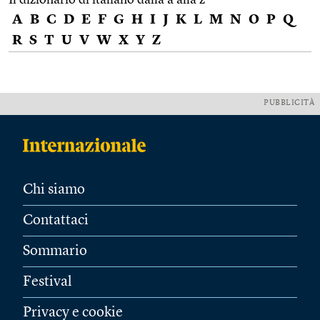
A
B
C
D
E
F
G
H
I
J
K
L
M
N
O
P
Q
R
S
T
U
V
W
X
Y
Z
PUBBLICITÀ
Chi siamo
Contattaci
Sommario
Festival
Privacy e cookie