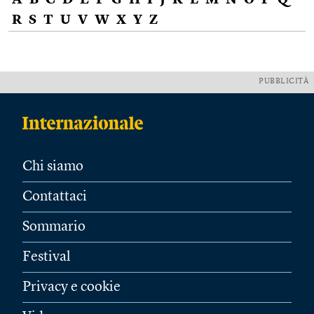
A
B
C
D
E
F
G
H
I
J
K
L
M
N
O
P
Q
R
S
T
U
V
W
X
Y
Z
PUBBLICITÀ
Chi siamo
Contattaci
Sommario
Festival
Privacy e cookie