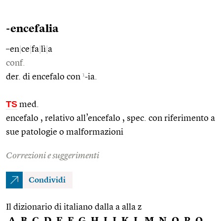
-encefalia
–en
|
ce
|
fa
|
lì
|
a
conf.
1
der. di encefalo con
-ia.
TS
med.
encefalo , relativo all’encefalo , spec. con riferimento a
sue patologie o malformazioni
Correzioni e suggerimenti
Condividi
Il dizionario di italiano dalla a alla z