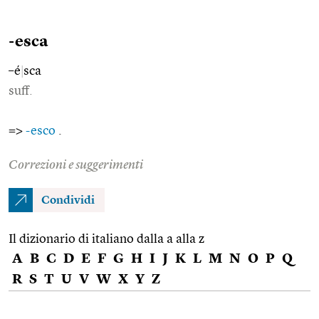
-esca
–é
|
sca
suff.
=>
-esco
.
Correzioni e suggerimenti
Condividi
Il dizionario di italiano dalla a alla z
A
B
C
D
E
F
G
H
I
J
K
L
M
N
O
P
Q
R
S
T
U
V
W
X
Y
Z