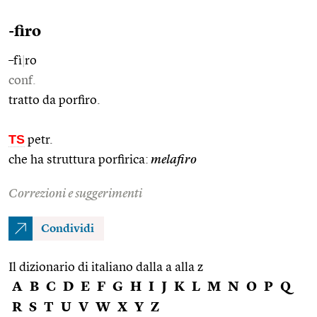
-firo
–fì
|
ro
conf.
tratto da porfiro.
TS
petr.
che ha struttura porfirica:
melafiro
Correzioni e suggerimenti
Condividi
Il dizionario di italiano dalla a alla z
A
B
C
D
E
F
G
H
I
J
K
L
M
N
O
P
Q
R
S
T
U
V
W
X
Y
Z