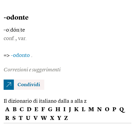
-odonte
–o
|
dón
|
te
conf., var.
=>
-odonto
.
Correzioni e suggerimenti
Condividi
Il dizionario di italiano dalla a alla z
A
B
C
D
E
F
G
H
I
J
K
L
M
N
O
P
Q
R
S
T
U
V
W
X
Y
Z