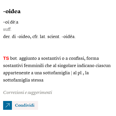
-oidea
–oi
|
dè
|
a
suff.
der. di -oideo, cfr. lat. scient. -oidēa.
TS
bot. aggiunto a sostantivi o a confissi, forma
sostantivi femminili che al singolare indicano ciascun
appartenente a una sottofamiglia
|
al pl., la
sottofamiglia stessa
Correzioni e suggerimenti
Condividi